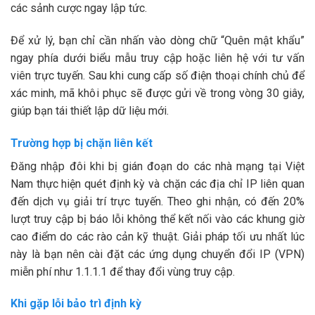
các sảnh cược ngay lập tức.
Để xử lý, bạn chỉ cần nhấn vào dòng chữ “Quên mật khẩu”
ngay phía dưới biểu mẫu truy cập hoặc liên hệ với tư vấn
viên trực tuyến. Sau khi cung cấp số điện thoại chính chủ để
xác minh, mã khôi phục sẽ được gửi về trong vòng 30 giây,
giúp bạn tái thiết lập dữ liệu mới.
Trường hợp bị chặn liên kết
Đăng nhập đôi khi bị gián đoạn do các nhà mạng tại Việt
Nam thực hiện quét định kỳ và chặn các địa chỉ IP liên quan
đến dịch vụ giải trí trực tuyến. Theo ghi nhận, có đến 20%
lượt truy cập bị báo lỗi không thể kết nối vào các khung giờ
cao điểm do các rào cản kỹ thuật. Giải pháp tối ưu nhất lúc
này là bạn nên cài đặt các ứng dụng chuyển đổi IP (VPN)
miễn phí như 1.1.1.1 để thay đổi vùng truy cập.
Khi gặp lỗi bảo trì định kỳ