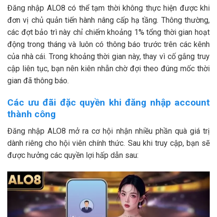
Đăng nhập ALO8 có thể tạm thời không thực hiện được khi
đơn vị chủ quản tiến hành nâng cấp hạ tầng. Thông thường,
các đợt bảo trì này chỉ chiếm khoảng 1% tổng thời gian hoạt
động trong tháng và luôn có thông báo trước trên các kênh
của nhà cái. Trong khoảng thời gian này, thay vì cố gắng truy
cập liên tục, bạn nên kiên nhẫn chờ đợi theo đúng mốc thời
gian đã thông báo.
Các ưu đãi đặc quyền khi đăng nhập account
thành công
Đăng nhập ALO8 mở ra cơ hội nhận nhiều phần quà giá trị
dành riêng cho hội viên chính thức. Sau khi truy cập, bạn sẽ
được hưởng các quyền lợi hấp dẫn sau: