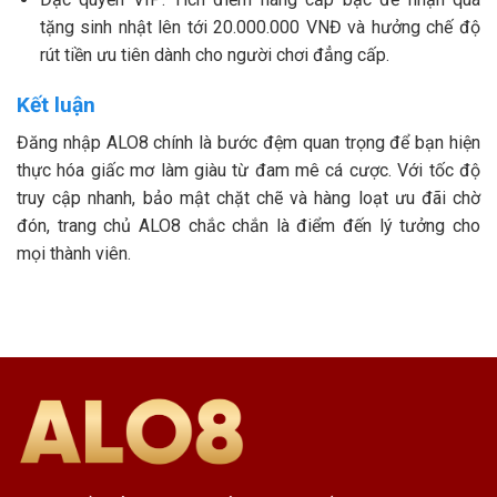
tặng sinh nhật lên tới 20.000.000 VNĐ và hưởng chế độ
rút tiền ưu tiên dành cho người chơi đẳng cấp.
Kết luận
Đăng nhập ALO8 chính là bước đệm quan trọng để bạn hiện
thực hóa giấc mơ làm giàu từ đam mê cá cược. Với tốc độ
truy cập nhanh, bảo mật chặt chẽ và hàng loạt ưu đãi chờ
đón, trang chủ ALO8 chắc chắn là điểm đến lý tưởng cho
mọi thành viên.